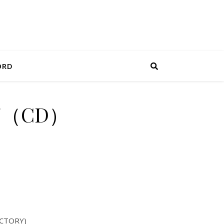
ORD
（CD）
ACTORY)