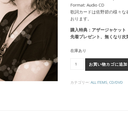
Format: Audio CD
歌詞カードは佐野碧の様々な
おります。
購入特典：アザージャケット
先着プレゼント、無くなり次
在庫あり
ただある声（CD）個
お買い物カゴに追加
カテゴリー:
ALL ITEMS
,
CD/DVD