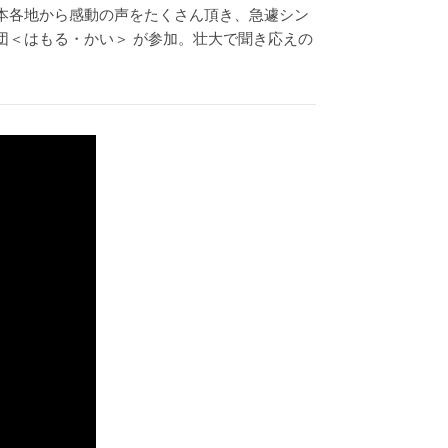
日本各地から感動の声をたくさん頂き、急遽シン
団＜はもる・かい＞ が参加。壮大で聞き応えの