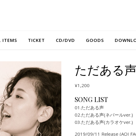
L ITEMS
TICKET
CD/DVD
GOODS
DOWNL
ただある声
¥
1,200
SONG LIST
01.ただある声
02.ただある声(ネパールver.)
03.ただある声(カラオケver.)
2019/09/11 Release (AOI F